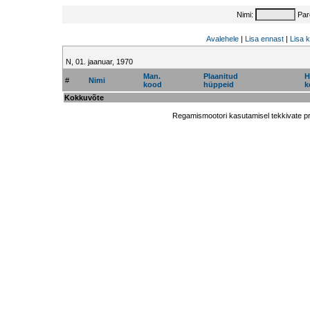
Nimi:
Par
Avalehele
|
Lisa ennast
|
Lisa 
N, 01. jaanuar, 1970
Man.
Plaanitud
H
#
Nimi
kood
hüppeid
k
Kokkuvõte
Regamismootori kasutamisel tekkivate p